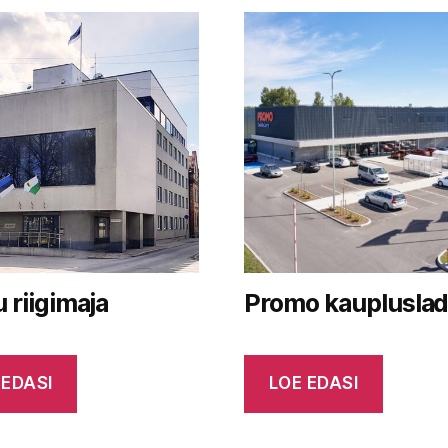
 riigimaja
Promo kauplusla
 EDASI
LOE EDASI