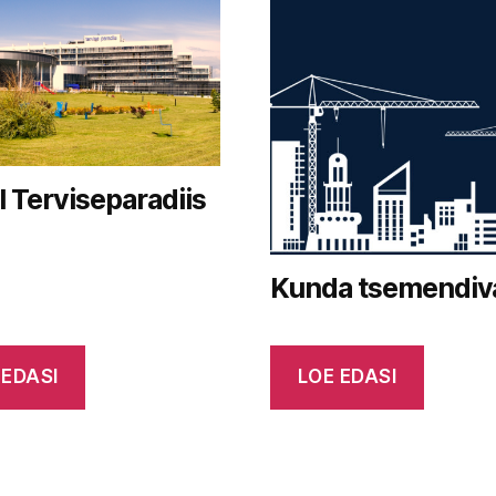
l Terviseparadiis
Kunda tsemendiv
 EDASI
LOE EDASI