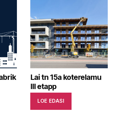
abrik
Lai tn 15a koterelamu
III etapp
LOE EDASI