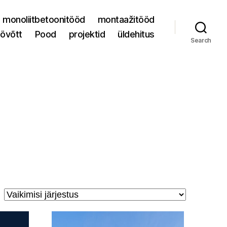
monoliitbetoonitööd
montaažitööd
övõtt
Pood
projektid
üldehitus
Search