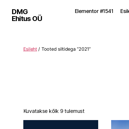
DMG
Elementor #1541
Esi
Ehitus OÜ
Esileht
/ Tooted siltidega “2021”
Kuvatakse kõik 9 tulemust