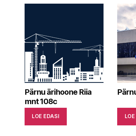
Pärnu ärihoone Riia
Pärnu
mnt 108c
LOE EDASI
LOE