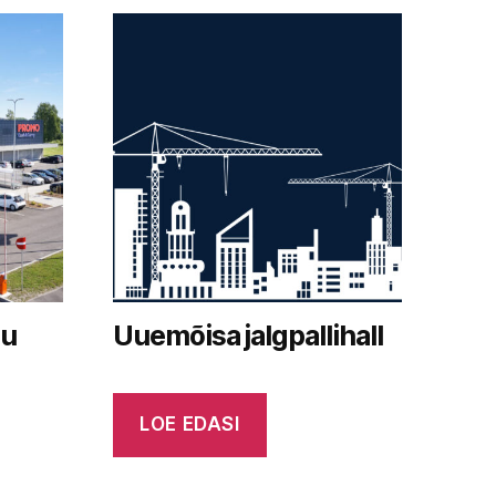
du
Uuemõisa jalgpallihall
LOE EDASI