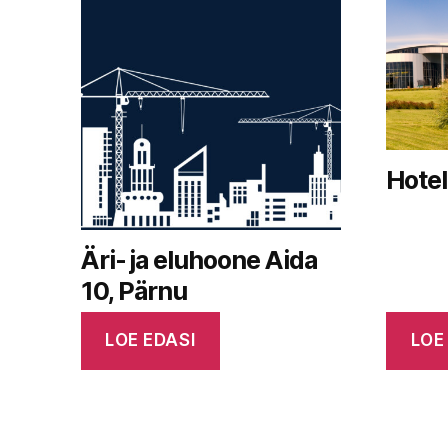
Hotel
Äri- ja eluhoone Aida
10, Pärnu
LOE EDASI
LOE